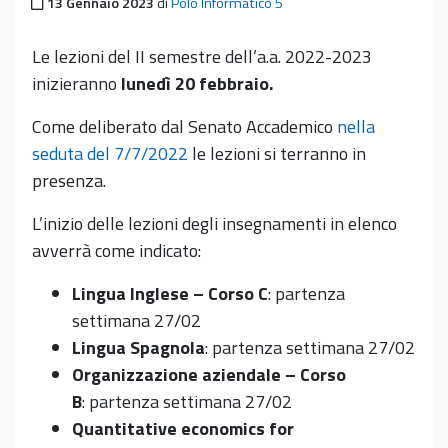
Pubblicato il
13 Gennaio 2023
di
Polo Informatico 5
Le lezioni del II semestre dell’a.a. 2022-2023
inizieranno
lunedì 20 febbraio.
Come deliberato dal Senato Accademico
nella
seduta del 7/7/2022
le lezioni si terranno in
presenza.
L’inizio delle lezioni degli insegnamenti in elenco
avverrà come indicato:
Lingua Inglese – Corso C
: partenza
settimana 27/02
Lingua Spagnola
: partenza settimana 27/02
Organizzazione aziendale – Corso
B
: partenza settimana 27/02
Quantitative economics for